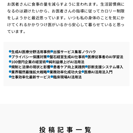
お医者さんに食事の量を減らすように言われます。生活習慣病に
なるのは避けたいから、お医者さんの指導に従ってカロリー制限
をしようかと最近思っています。いつも私の身体のことを気にか
けてくれるかかりつけ医がいるから安心して暮らせていると思っ
ています。
生成AI医療分野活用事例
出張サービス集客ノウハウ
プライバシー保護対策
盤石経営生成AI仕事術
医療従事者のAI学習法
100億円企業の経営術
純利益爆上げAI活用法
規制と法律の現状と影響
患者ケア向上実践例
診断支援システム導入
業界騒然最強拡大戦略
業務効率化成功大全
医療AI活用法入門
仕事効率化最新サービス
臨床現場AI活用法
投稿記事一覧