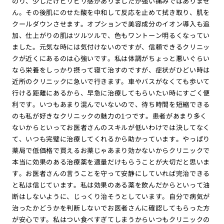
のり、少しだけピリピリ感がありましたが強い痛みではありませ
ん。その後肌にのせた酸を中和して反応を止めて拭き取り、肌を
クールダウンさせます。オプションで美容成分のイオン導入も追
加、仕上がりの肌はツルツルで、色もワントーン明るくなってい
ました。元気な時には気付けないのですが、信頼できるクリニッ
クが近くにあるのは心強いです。私は体調がちょっと悪いぐらい
なら栄養をしっかり摂って寝て治すのですが、症状がひどい時は
近所のクリニックに急いで行きます。車やバスがなくても歩いて
行ける距離にあるから、早急に治療してもらいたい時にすごく便
利です。いつもあまり混んでいないので、待ち時間を短縮できる
のも私が好きなクリニックの魅力の1つです。患者があまり多く
ないからといってお医者さんのスキルが低いわけでは決してなく
て、いつも完璧に治療してくれるから助かっています。やっぱり
薬局で低価格で買えるお薬じゃあまり効かないからクリニックで
本当に効果のある治療薬を適量だけもらうことが大切だと思いま
す。お医者さんの言うことを守って安静にしていれば完治できる
と私は信じています。私は効果のある薬を飲んだからといって油
断はしないように、じっくり治そうとしています。自分で病気が
治ったかどうかを判断しないでお医者さんに確認してもらった方
が安心です。私はつい食べすぎてしまうからいつもクリニックの