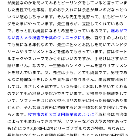
が綺麗なのかを聞いてみるとピーリングをしていると言っていま
した男性でも仕事柄、肌のお手入れには余念が無いのだなっとつ
いつい感心しちゃいます。そんな先生を見習って、私もピーリン
グをたまにやっています。先生自らが、立証してくれているの
で、きっと肌も綺麗になると希望をもっているのです。
痛みがで
ない胃カメラ検査で千葉のクリニックにも
後、首や手のしわもと
ても気になる年代なので、先生に色々とお話しを聞いてハンドク
リームやサプリメントなどを進めてもらっています。首はタート
ルネックやスカーフでかくせばいいのですが、手だけはさすがに
隠せません。なので、一生懸命ハンドクリームを塗りサプリメン
トを飲んでいます。又、先生は手も、とても綺麗です。男性であ
んなに綺麗な手をした人を見た事がありません。美容皮膚科医と
しては、まさしく天職です。いつも優しくお話しを聞いてくれる
のでとても心地良い受診ができています。大掃除や断捨離をして
いて、ソファーをはじめ大型不用品の処分に困った経験がありま
せんか。そんな時は役所に依頼するとお手頃な代金で回収しても
らえます。
枚方市の粗大ゴミ回収業者のように
回収料金は自治体
によっても変わってきますが、ソファーなどの大型の物であって
も1点につき3,000円以内とリーズナブルなのが特徴。ちなみに、
長年使わなくなった布団を役所に依頼したところ1枚500円で回収