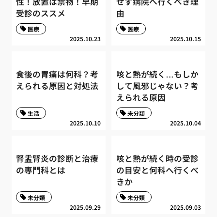
性！放置は禁物！早期
せず病院へ行くべき理
受診のススメ
由
医療
医療
2025.10.23
2025.10.15
食後の胃痛は何科？考
咳と熱が続く…もしか
えられる原因と対処法
して風邪じゃない？考
えられる原因
生活
未分類
2025.10.10
2025.10.04
腎盂腎炎の診断と治療
咳と熱が続く時の受診
の専門科とは
の目安と何科へ行くべ
きか
未分類
未分類
2025.09.29
2025.09.03