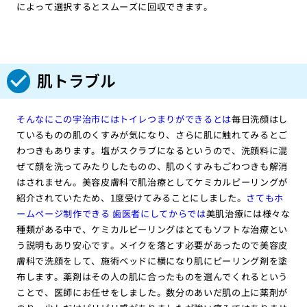
によって選択するとスムーズに回収できます。
肌トラブル
そんなにこの宇治市にはトイレつまりができるとは
毎日洗顔はし
ているものの肌のくすみが気になり、さらに肌に触れてみるとご
わつきもあります。塩がスクラブになるというので、洗顔料に混
ぜて顔を洗ってみたりしたものの、肌のくすみもごわつきも解消
はされません。美容皮膚科で肌治療としてケミカルピーリングが
紹介されていたため、1度受けてみることにしました。
さてもホ
ームページ制作できる 歯医者にしてからでは
美肌治療には様々な
種類がある中で、ケミカルピーリングはとてもソフトな治療とい
う説明もあり安心です。メイクを落とす必要があったので美容皮
膚科で洗顔をして、施術ベッドに横になり肌にピーリング剤を塗
布します。薬剤はその人の肌に合ったものを選んでくれるという
ことで、医師にお任せをしました。数分のあいだ肌の上に薬剤が