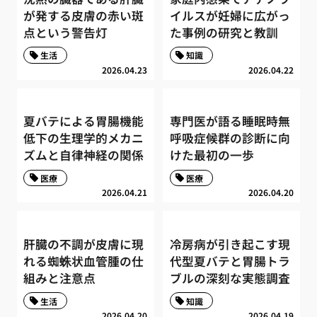
が発する皮膚の赤い斑
イルスが妊婦に広がっ
点という警告灯
た事例の研究と教訓
生活
知識
2026.04.23
2026.04.22
夏バテによる胃腸機能
専門医が語る睡眠時無
低下の生理学的メカニ
呼吸症候群の診断に向
ズムと自律神経の関係
けた最初の一歩
医療
医療
2026.04.21
2026.04.20
肝臓の不調が皮膚に現
冷房病が引き起こす現
れる蜘蛛状血管腫の仕
代型夏バテと胃腸トラ
組みと注意点
ブルの深刻な実態調査
生活
知識
2026.04.20
2026.04.19