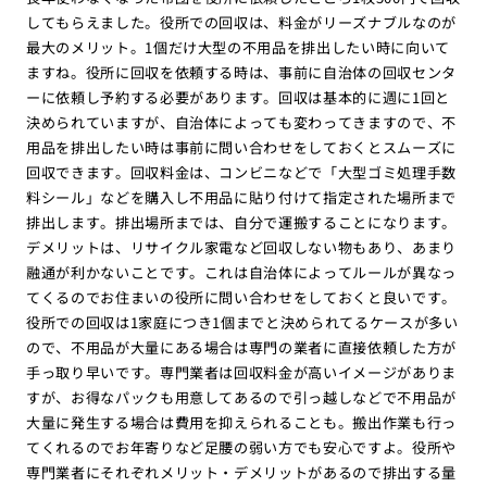
してもらえました。役所での回収は、料金がリーズナブルなのが
最大のメリット。1個だけ大型の不用品を排出したい時に向いて
ますね。役所に回収を依頼する時は、事前に自治体の回収センタ
ーに依頼し予約する必要があります。回収は基本的に週に1回と
決められていますが、自治体によっても変わってきますので、不
用品を排出したい時は事前に問い合わせをしておくとスムーズに
回収できます。回収料金は、コンビニなどで「大型ゴミ処理手数
料シール」などを購入し不用品に貼り付けて指定された場所まで
排出します。排出場所までは、自分で運搬することになります。
デメリットは、リサイクル家電など回収しない物もあり、あまり
融通が利かないことです。これは自治体によってルールが異なっ
てくるのでお住まいの役所に問い合わせをしておくと良いです。
役所での回収は1家庭につき1個までと決められてるケースが多い
ので、不用品が大量にある場合は専門の業者に直接依頼した方が
手っ取り早いです。専門業者は回収料金が高いイメージがありま
すが、お得なパックも用意してあるので引っ越しなどで不用品が
大量に発生する場合は費用を抑えられることも。搬出作業も行っ
てくれるのでお年寄りなど足腰の弱い方でも安心ですよ。役所や
専門業者にそれぞれメリット・デメリットがあるので排出する量