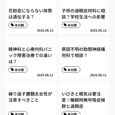
花粉症にならない体質
子供の過眠症何科に相
は遺伝する？
談？学校生活への影響
未分類
未分類
2025.06.13
2025.06.12
精神科と心療内科パニ
原因不明の肋間神経痛
ック障害治療での違い
何科で相談？
は？
未分類
未分類
2025.06.11
2025.06.11
繰り返す膀胱炎女性が
いびきと眠気は要注
注意すべきこと
意！睡眠時無呼吸症候
群と過眠症
未分類
未分類