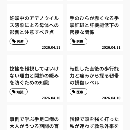
妊娠中のアデノウイル
手のひらが赤くなる手
ス感染による母体への
掌紅斑と肝機能低下の
影響と注意すべき点
密接な関係
医療
医療
2026.04.11
2026.04.11
捻挫を軽視してはいけ
転倒した直後の歩行能
ない理由と関節の緩み
力と痛みから探る靭帯
を防ぐための知識
の損傷レベル
知識
医療
2026.04.10
2026.04.10
事例で学ぶ手足口病の
階段で頭を強く打った
大人がうつる期間の盲
私が迷わず救急外来を