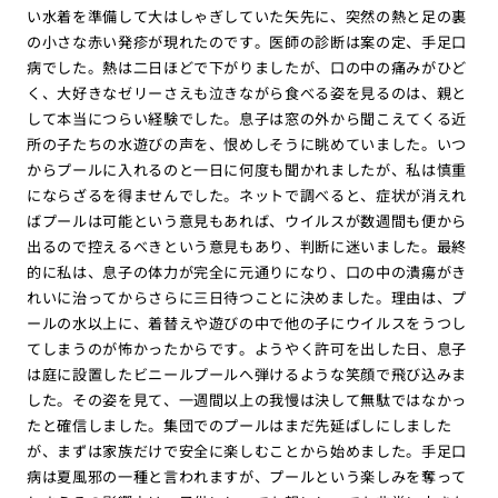
い水着を準備して大はしゃぎしていた矢先に、突然の熱と足の裏
の小さな赤い発疹が現れたのです。医師の診断は案の定、手足口
病でした。熱は二日ほどで下がりましたが、口の中の痛みがひど
く、大好きなゼリーさえも泣きながら食べる姿を見るのは、親と
して本当につらい経験でした。息子は窓の外から聞こえてくる近
所の子たちの水遊びの声を、恨めしそうに眺めていました。いつ
からプールに入れるのと一日に何度も聞かれましたが、私は慎重
にならざるを得ませんでした。ネットで調べると、症状が消えれ
ばプールは可能という意見もあれば、ウイルスが数週間も便から
出るので控えるべきという意見もあり、判断に迷いました。最終
的に私は、息子の体力が完全に元通りになり、口の中の潰瘍がき
れいに治ってからさらに三日待つことに決めました。理由は、プ
ールの水以上に、着替えや遊びの中で他の子にウイルスをうつし
てしまうのが怖かったからです。ようやく許可を出した日、息子
は庭に設置したビニールプールへ弾けるような笑顔で飛び込みま
した。その姿を見て、一週間以上の我慢は決して無駄ではなかっ
たと確信しました。集団でのプールはまだ先延ばしにしました
が、まずは家族だけで安全に楽しむことから始めました。手足口
病は夏風邪の一種と言われますが、プールという楽しみを奪って