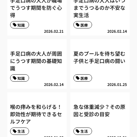
手足口病の大人が職場
手足口病の大人はいつ
でうつす期間を防ぐ心
までうつるのか不安な
得
実生活
知識
医療
2026.02.21
2026.02.14
手足口病の大人が周囲
夏のプールを待ち望む
にうつす期間の基礎知
子供と手足口病の闘い
識
知識
医療
2026.02.14
2026.01.25
喉の痒みを和らげる！
急な体重減少？その原
即効性が期待できるセ
因と受診の目安
ルフケア
生活
生活