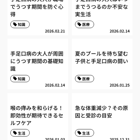
でうつす期間を防ぐ心
までうつるのか不安な
得
実生活
知識
医療
2026.02.21
2026.02.14
手足口病の大人が周囲
夏のプールを待ち望む
にうつす期間の基礎知
子供と手足口病の闘い
識
知識
医療
2026.02.14
2026.01.25
喉の痒みを和らげる！
急な体重減少？その原
即効性が期待できるセ
因と受診の目安
ルフケア
生活
生活
2026.01.03
2025.12.31