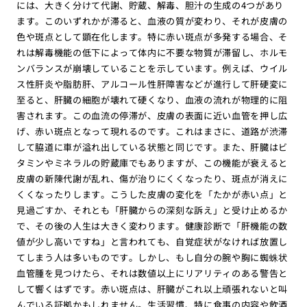
には、大きく分けて代謝、貯蔵、解毒、胆汁の生成の4つがあり
ます。このいずれかが滞ると、血液の質が変わり、それが皮膚の
色や斑点として顕在化します。特に赤い斑点が多発する場合、そ
れは解毒機能の低下によって体内に不要な物質が滞留し、ホルモ
ンバランスが崩壊していることを示しています。例えば、ウイル
ス性肝炎や脂肪肝、アルコール性肝障害などが進行して肝硬変に
至ると、肝臓の細胞が壊れて硬くなり、血液の流れが物理的に阻
害されます。この血流の停滞が、皮膚の表面に近い血管を押し広
げ、赤い斑点となって現れるのです。これはまさに、道路が渋滞
して脇道に車が溢れ出している状態と同じです。また、肝臓はビ
タミンやミネラルの貯蔵庫でもありますが、この機能が衰えると
皮膚の新陳代謝が乱れ、傷が治りにくくなったり、斑点が消えに
くくなったりします。こうした皮膚の変化を「たかが赤い点」と
見過ごすか、それとも「肝臓からの深刻な訴え」と受け止めるか
で、その後の人生は大きく変わります。健康診断で「肝機能の数
値が少し高いですね」と言われても、自覚症状がなければ放置し
てしまう人は多いものです。しかし、もし自分の腕や胸に蜘蛛状
血管腫を見つけたら、それは数値以上にリアリティのある警告と
して響くはずです。赤い斑点は、肝臓がこれ以上頑張れないと叫
んでいる証拠かもしれません。生活習慣、特に食事の内容や飲酒