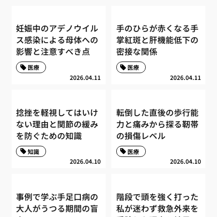
妊娠中のアデノウイル
手のひらが赤くなる手
ス感染による母体への
掌紅斑と肝機能低下の
影響と注意すべき点
密接な関係
医療
医療
2026.04.11
2026.04.11
捻挫を軽視してはいけ
転倒した直後の歩行能
ない理由と関節の緩み
力と痛みから探る靭帯
を防ぐための知識
の損傷レベル
知識
医療
2026.04.10
2026.04.10
事例で学ぶ手足口病の
階段で頭を強く打った
大人がうつる期間の盲
私が迷わず救急外来を