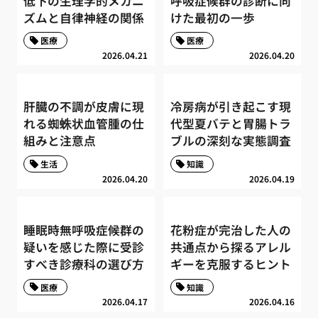
低下の生理学的メカニ
呼吸症候群の診断に向
ズムと自律神経の関係
けた最初の一歩
医療
医療
2026.04.21
2026.04.20
肝臓の不調が皮膚に現
冷房病が引き起こす現
れる蜘蛛状血管腫の仕
代型夏バテと胃腸トラ
組みと注意点
ブルの深刻な実態調査
生活
知識
2026.04.20
2026.04.19
睡眠時無呼吸症候群の
花粉症が完治した人の
疑いを感じた際に受診
共通点から探るアレル
すべき診療科の選び方
ギーを克服するヒント
医療
知識
2026.04.17
2026.04.16