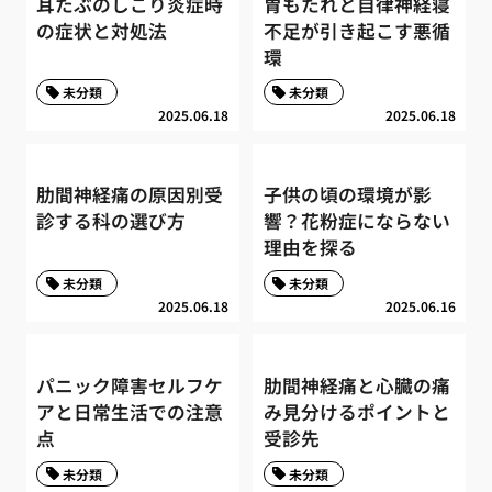
耳たぶのしこり炎症時
胃もたれと自律神経寝
の症状と対処法
不足が引き起こす悪循
環
未分類
未分類
2025.06.18
2025.06.18
肋間神経痛の原因別受
子供の頃の環境が影
診する科の選び方
響？花粉症にならない
理由を探る
未分類
未分類
2025.06.18
2025.06.16
パニック障害セルフケ
肋間神経痛と心臓の痛
アと日常生活での注意
み見分けるポイントと
点
受診先
未分類
未分類