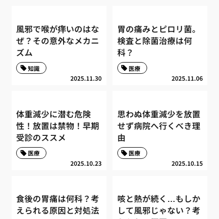
風邪で喉が痒いのはな
胃の痛みとピロリ菌。
ぜ？その意外なメカニ
検査と除菌治療は何
ズム
科？
知識
医療
2025.11.30
2025.11.06
体重減少に潜む危険
思わぬ体重減少を放置
性！放置は禁物！早期
せず病院へ行くべき理
受診のススメ
由
医療
医療
2025.10.23
2025.10.15
食後の胃痛は何科？考
咳と熱が続く…もしか
えられる原因と対処法
して風邪じゃない？考