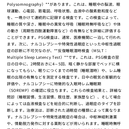
Polysomnography）**があります。これは、睡眠中の脳波、眼
球運動、心電図、筋電図、呼吸状態、血液中の酸素飽和度など
を、一晩かけて連続的に記録する検査です。この検査によって、
睡眠の質や深さ、睡眠中の異常な呼吸（睡眠時無呼吸など）や体
の動き（周期性四肢運動障害など）の有無などを詳細に評価する
ことができます。PSG検査は、通常、医療機関に一泊して行われ
ます。次に、ナルコレプシーや特発性過眠症といった中枢性過眠
症の診断に不可欠なのが、**反復睡眠潜時検査（MSLT：
Multiple Sleep Latency Test）**です。これは、PSG検査の翌
日の日中に、2時間おきに4～5回、暗く静かな部屋でベッドに横
になってもらい、眠りにつくまでの時間（睡眠潜時）や、レム睡
眠の出現の有無などを測定する検査です。日中の眠気の客観的な
評価や、ナルコレプシーに特徴的な入眠時レム睡眠期
（SOREMP）の確認に役立ちます。これらの検査結果と、詳細な
問診（睡眠習慣、生活習慣、既往歴、家族歴など）、そして場合
によっては血液検査などを総合的に判断し、過眠症のタイプを診
断します。治療法は、診断された過眠症の種類によって異なりま
す。ナルコレプシーや特発性過眠症の場合は、中枢神経刺激薬
や、情動脱力発作に対する薬剤などが用いられます。睡眠時無呼