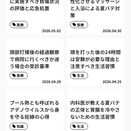
に実施すべき負傷状況
性化させるマッサージ
の評価と応急処置
と入浴による夏バテ対
策
医療
医療
2026.05.02
2026.04.30
頭部打撲後の経過観察
頭を打った後の24時間
で病院に行くべきか迷
は安静が必要な理由と
う場合の受診基準
注意すべき生活習慣
医療
生活
2026.04.28
2026.04.25
プール熱とも呼ばれる
内科医が教える夏バテ
アデノウイルスから身
の正体と胃腸を冷やさ
を守る妊婦の心得
ないための生活習慣
知識
生活