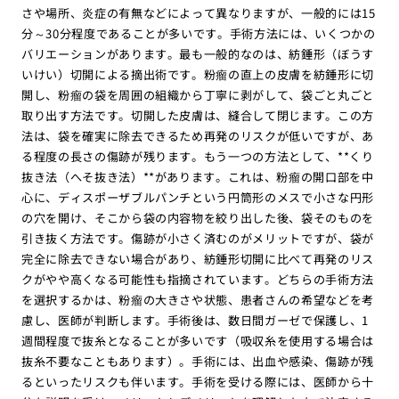
さや場所、炎症の有無などによって異なりますが、一般的には15
分～30分程度であることが多いです。手術方法には、いくつかの
バリエーションがあります。最も一般的なのは、紡錘形（ぼうす
いけい）切開による摘出術です。粉瘤の直上の皮膚を紡錘形に切
開し、粉瘤の袋を周囲の組織から丁寧に剥がして、袋ごと丸ごと
取り出す方法です。切開した皮膚は、縫合して閉じます。この方
法は、袋を確実に除去できるため再発のリスクが低いですが、あ
る程度の長さの傷跡が残ります。もう一つの方法として、**くり
抜き法（へそ抜き法）**があります。これは、粉瘤の開口部を中
心に、ディスポーザブルパンチという円筒形のメスで小さな円形
の穴を開け、そこから袋の内容物を絞り出した後、袋そのものを
引き抜く方法です。傷跡が小さく済むのがメリットですが、袋が
完全に除去できない場合があり、紡錘形切開に比べて再発のリス
クがやや高くなる可能性も指摘されています。どちらの手術方法
を選択するかは、粉瘤の大きさや状態、患者さんの希望などを考
慮し、医師が判断します。手術後は、数日間ガーゼで保護し、1
週間程度で抜糸となることが多いです（吸収糸を使用する場合は
抜糸不要なこともあります）。手術には、出血や感染、傷跡が残
るといったリスクも伴います。手術を受ける際には、医師から十