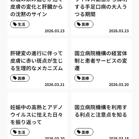
皮膚の変化と肝臓から
する手足口病の大人う
の沈黙のサイン
つる期間
生活
医療
2026.03.23
2026.03.23
肝硬変の進行に伴って
国立病院機構の経営体
皮膚に赤い斑点が生じ
制と患者サービスの変
る生理的なメカニズム
遷
医療
医療
2026.03.21
2026.03.20
妊娠中の高熱とアデノ
国立病院機構を利用す
ウイルスに怯えた日々
る利点と注意点を知る
を振り返って
生活
医療
2026.03.20
2026.03.18