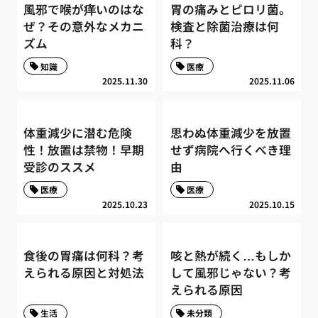
風邪で喉が痒いのはな
胃の痛みとピロリ菌。
ぜ？その意外なメカニ
検査と除菌治療は何
ズム
科？
知識
医療
2025.11.30
2025.11.06
体重減少に潜む危険
思わぬ体重減少を放置
性！放置は禁物！早期
せず病院へ行くべき理
受診のススメ
由
医療
医療
2025.10.23
2025.10.15
食後の胃痛は何科？考
咳と熱が続く…もしか
えられる原因と対処法
して風邪じゃない？考
えられる原因
生活
未分類