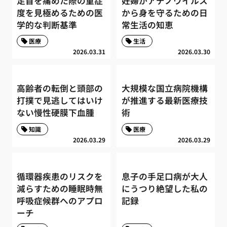
足首を痛めた際の重症
妊婦がアデノウイルス
度を見極めるための医
から身を守るための日
学的な判断基準
常生活の知恵
医療
生活
2026.03.31
2026.03.30
高齢者の転倒と頭部の
大規模な国立病院機構
打撲で見逃してはいけ
が推進する最新医療技
ない慢性硬膜下血腫
術
知識
医療
2026.03.29
2026.03.29
循環器疾患のリスクを
息子の手足口病が大人
減らすための睡眠時無
にうつり絶望した私の
呼吸症候群へのアプロ
記録
ーチ