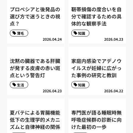
プロペシアと後発品の
靭帯損傷の度合いを自
選び方で迷うときの視
分で確認するための具
点？
体的な観察手法
薄毛
知識
2026.04.24
2026.04.23
沈黙の臓器である肝臓
家庭内感染でアデノウ
が発する皮膚の赤い斑
イルスが妊婦に広がっ
点という警告灯
た事例の研究と教訓
生活
知識
2026.04.23
2026.04.22
夏バテによる胃腸機能
専門医が語る睡眠時無
低下の生理学的メカニ
呼吸症候群の診断に向
ズムと自律神経の関係
けた最初の一歩