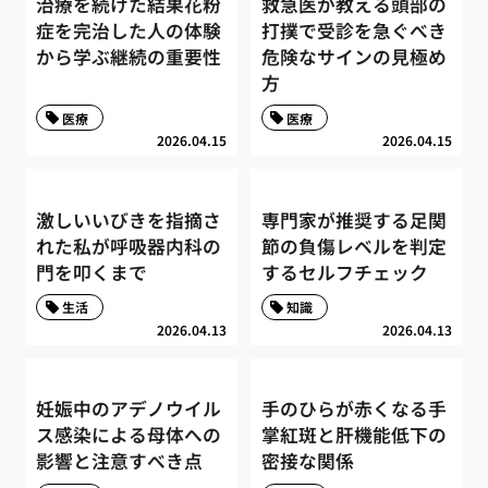
治療を続けた結果花粉
救急医が教える頭部の
症を完治した人の体験
打撲で受診を急ぐべき
から学ぶ継続の重要性
危険なサインの見極め
方
医療
医療
2026.04.15
2026.04.15
激しいいびきを指摘さ
専門家が推奨する足関
れた私が呼吸器内科の
節の負傷レベルを判定
門を叩くまで
するセルフチェック
生活
知識
2026.04.13
2026.04.13
妊娠中のアデノウイル
手のひらが赤くなる手
ス感染による母体への
掌紅斑と肝機能低下の
影響と注意すべき点
密接な関係