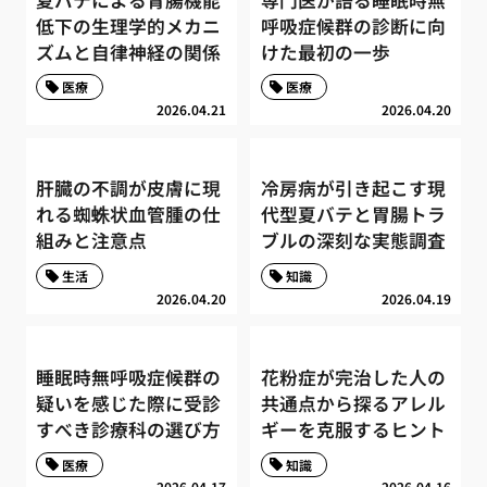
低下の生理学的メカニ
呼吸症候群の診断に向
ズムと自律神経の関係
けた最初の一歩
医療
医療
2026.04.21
2026.04.20
肝臓の不調が皮膚に現
冷房病が引き起こす現
れる蜘蛛状血管腫の仕
代型夏バテと胃腸トラ
組みと注意点
ブルの深刻な実態調査
生活
知識
2026.04.20
2026.04.19
睡眠時無呼吸症候群の
花粉症が完治した人の
疑いを感じた際に受診
共通点から探るアレル
すべき診療科の選び方
ギーを克服するヒント
医療
知識
2026.04.17
2026.04.16