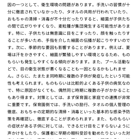
因の一つとして、衛生環境の問題があります。手洗いの習慣が十
分に徹底されていなかったり、タオルの共用が行われていたり、
おもちゃの清掃・消毒が不十分だったりすると、細菌が子供たち
の間で広がりやすくなり、麦粒腫が集団発生する可能性がありま
す。特に、子供たちは無意識に目をこすったり、顔を触ったりす
ることが多いため、手指を介した細菌の伝播が起こりやすいので
す。次に、季節的な要因も影響することがあります。例えば、夏
場は汗をかきやすく、細菌が繁殖しやすい環境となるため、もの
もらいも発生しやすくなる傾向があります。また、プール活動な
どで、目の衛生状態が悪くなることも一因となるかもしれませ
ん。さらに、たまたま同時期に複数の子供が発症したという可能
性も考えられます。ものもらいは比較的よくある子供の病気なの
で、特に原因がなくても、偶然同じ時期に複数の子がかかること
もあり得ます。対策としては、まず保育園と家庭での連携が非常
に重要です。保育園側では、手洗いの励行、タオルの個人管理の
徹底、おもちゃの定期的な清掃・消毒といった基本的な感染予防
策を再確認し、徹底することが求められます。また、ものもらい
の症状がある子供に対しては、できるだけ目をこすらないように
声かけをしたり、保護者に早期の眼科受診を勧めたりといった対