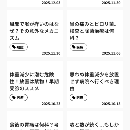
2025.12.03
2025.11.30
風邪で喉が痒いのはな
胃の痛みとピロリ菌。
ぜ？その意外なメカニ
検査と除菌治療は何
ズム
科？
知識
医療
2025.11.30
2025.11.06
体重減少に潜む危険
思わぬ体重減少を放置
性！放置は禁物！早期
せず病院へ行くべき理
受診のススメ
由
医療
医療
2025.10.23
2025.10.15
食後の胃痛は何科？考
咳と熱が続く…もしか