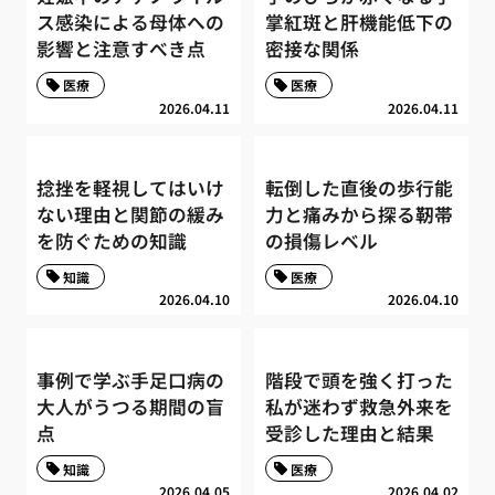
ス感染による母体への
掌紅斑と肝機能低下の
影響と注意すべき点
密接な関係
医療
医療
2026.04.11
2026.04.11
捻挫を軽視してはいけ
転倒した直後の歩行能
ない理由と関節の緩み
力と痛みから探る靭帯
を防ぐための知識
の損傷レベル
知識
医療
2026.04.10
2026.04.10
事例で学ぶ手足口病の
階段で頭を強く打った
大人がうつる期間の盲
私が迷わず救急外来を
点
受診した理由と結果
知識
医療
2026.04.05
2026.04.02