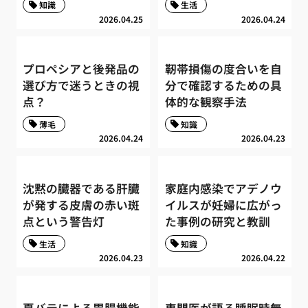
知識
生活
2026.04.25
2026.04.24
プロペシアと後発品の
靭帯損傷の度合いを自
選び方で迷うときの視
分で確認するための具
点？
体的な観察手法
薄毛
知識
2026.04.24
2026.04.23
沈黙の臓器である肝臓
家庭内感染でアデノウ
が発する皮膚の赤い斑
イルスが妊婦に広がっ
点という警告灯
た事例の研究と教訓
生活
知識
2026.04.23
2026.04.22
夏バテによる胃腸機能
専門医が語る睡眠時無