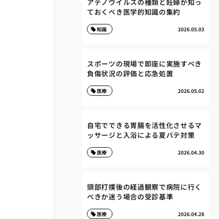
アデノウイルスの種類と妊婦が知っ
ておくべき医学的知識の集約
知識
2026.05.03
スポーツの現場で即座に実施すべき
負傷状況の評価と応急処置
医療
2026.05.02
自宅でできる胃腸を活性化させるマ
ッサージと入浴による夏バテ対策
医療
2026.04.30
頭部打撲後の経過観察で病院に行く
べきか迷う場合の受診基準
医療
2026.04.28