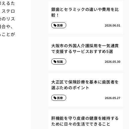
抑えるた
銀歯とセラミックの違いや費用を比
、ステロ
較！
染のリス
医療
2026.06.01
場合や、
ることが
大阪市の外国人介護採用を一気通貫
で支援するサービスおすすめ5選
知識
2026.05.30
大正区で保険診療を基本に歯医者を
選ぶためのポイント
医療
2026.05.27
肝機能を守り皮膚の健康を維持する
ために日々の生活でできること