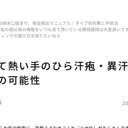
呂の排水口詰まり、完全脱出マニュアル！タイプ別対策と予防法
な私の祖父
母の様態をいつも見て頂いている野田医院は大変良いで
ディングの選び方を知りたいなら
て熱い手のひら汗疱・異
の可能性
20
らや指の側面に、突然小さな水ぶくれ（小水疱）がたくさんで