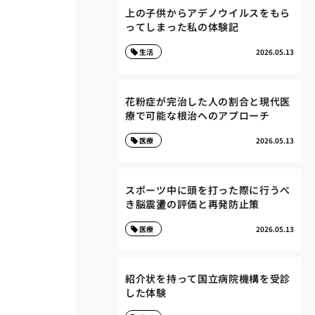
上の子供からアデノウイルスをもら
ってしまった私の体験記
生活
2026.05.13
花粉症が完治した人の割合と現代医
療で可能な根治へのアプローチ
医療
2026.05.13
スポーツ中に頭を打った際に行うべ
き脳震盪の評価と再発防止策
医療
2026.05.13
紹介状を持って国立病院機構を受診
した体験