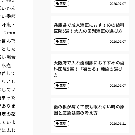
医療
2026.07.07
（いかん
すい季節
。汗疱・
兵庫県で成人矯正におすすめの歯科
医院5選！大人の歯列矯正の選び方
～2mm
を含んで
医療
2026.07.07
くとした
強い場合
大阪府で入れ歯相談におすすめの歯
。水疱
科医院5選！「噛める」義歯の選び
改善して
方
きりとし
医療
2026.07.07
与してい
詰まった
がありま
歯の根が痛くて夜も眠れない時の原
因と応急処置の考え方
特定の薬
れていま
医療
2026.06.21
度に応じ