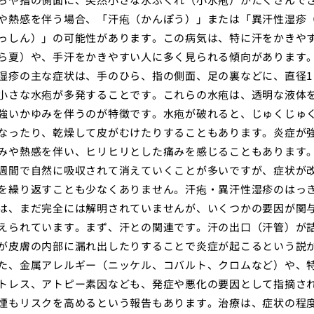
や熱感を伴う場合、「汗疱（かんぽう）」または「異汗性湿疹
っしん）」の可能性があります。この病気は、特に汗をかきや
ら夏）や、手汗をかきやすい人に多く見られる傾向があります
湿疹の主な症状は、手のひら、指の側面、足の裏などに、直径1
小さな水疱が多発することです。これらの水疱は、透明な液体
強いかゆみを伴うのが特徴です。水疱が破れると、じゅくじゅ
なったり、乾燥して皮がむけたりすることもあります。炎症が
みや熱感を伴い、ヒリヒリとした痛みを感じることもあります
週間で自然に吸収されて消えていくことが多いですが、症状が
を繰り返すことも少なくありません。汗疱・異汗性湿疹のはっ
は、まだ完全には解明されていませんが、いくつかの要因が関
えられています。まず、汗との関連です。汗の出口（汗管）が
が皮膚の内部に漏れ出したりすることで炎症が起こるという説
た、金属アレルギー（ニッケル、コバルト、クロムなど）や、
トレス、アトピー素因なども、発症や悪化の要因として指摘さ
煙もリスクを高めるという報告もあります。治療は、症状の程