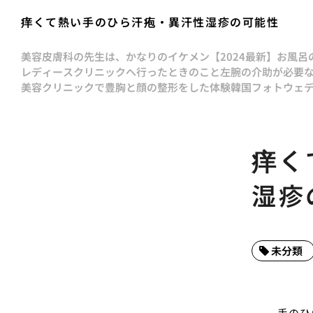
痒くて熱い手のひら汗疱・異汗性湿疹の可能性
美容皮膚科の先生は、かなりのイケメン
【2024最新】お風
レディースクリニックへ行ったときのこと
左腕の介助が必要
美容クリニックで豊胸と顔の整形をした体験
韓国フォトウェ
痒く
湿疹
未分類
手のひ