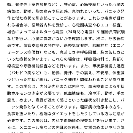
動、発作性上室性頻拍など）、狭心症、心筋梗塞といった心臓の
病気は、動悸、胸の痛みや圧迫感、息切れといった、パニック発
作と似た症状を引き起こすことがあります。これらの疾患が疑わ
れる場合は、循環器内科を受診し、心電図検査や心エコー検査、
場合によってはホルター心電図（24時間心電図）や運動負荷試験
などを行い、心臓に異常がないかを確認します。次に、呼吸器疾
患です。気管支喘息の発作や、過換気症候群、肺塞栓症（エコノ
ミークラス症候群）なども、息苦しさや呼吸困難、胸の苦しさと
いった症状を伴います。これらの場合は、呼吸器内科で、胸部X
線検査や呼吸機能検査などを行います。また、甲状腺機能亢進症
（バセドウ病など）も、動悸、発汗、手の震え、不安感、体重減
少といった症状が現れ、パニック発作と間違われることがありま
す。この場合は、内分泌内科または内科で、血液検査による甲状
腺ホルモンの測定が必要です。低血糖症も、冷や汗、動悸、手の
震え、めまい、意識が遠のく感じといった症状を引き起こし、パ
ニック発作と似ていることがあります。糖尿病の治療中の方や、
食事を抜いたり、極端なダイエットをしたりしている方は注意が
必要です。この場合は、内科で血糖値の検査などを行います。さ
らに、メニエール病などの内耳の疾患も、突然のめまいや吐き気