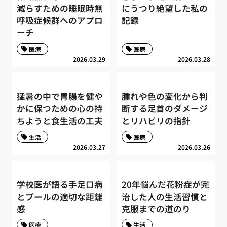
減らすための睡眠時無
にうつり絶望した私の
呼吸症候群へのアプロ
記録
ーチ
医療
医療
2026.03.29
2026.03.28
猛暑の中で胃腸を健や
腫れや色の変化から判
かに保つための心の持
断する足首のダメージ
ちようと食生活の工夫
とリハビリの指針
生活
医療
2026.03.27
2026.03.26
学校医が語る手足口病
20年悩んだ花粉症が完
とプールの適切な距離
治した人の生活習慣と
感
克服までの道のり
医療
生活