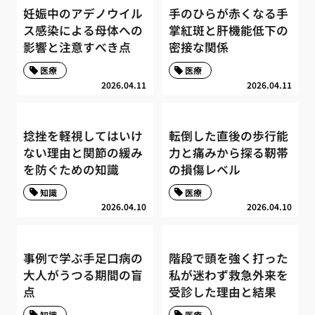
妊娠中のアデノウイル
手のひらが赤くなる手
ス感染による母体への
掌紅斑と肝機能低下の
影響と注意すべき点
密接な関係
医療
医療
2026.04.11
2026.04.11
捻挫を軽視してはいけ
転倒した直後の歩行能
ない理由と関節の緩み
力と痛みから探る靭帯
を防ぐための知識
の損傷レベル
知識
医療
2026.04.10
2026.04.10
事例で学ぶ手足口病の
階段で頭を強く打った
大人がうつる期間の盲
私が迷わず救急外来を
点
受診した理由と結果
知識
医療