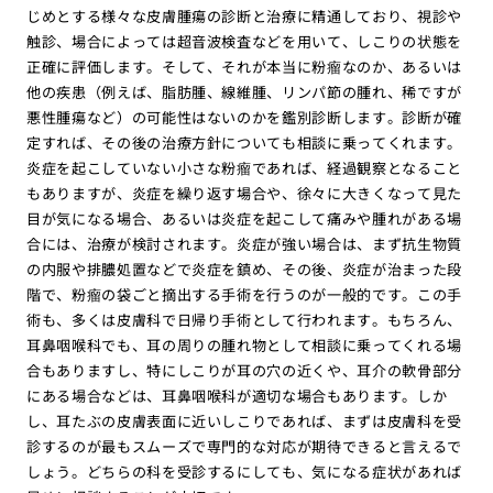
じめとする様々な皮膚腫瘍の診断と治療に精通しており、視診や
触診、場合によっては超音波検査などを用いて、しこりの状態を
正確に評価します。そして、それが本当に粉瘤なのか、あるいは
他の疾患（例えば、脂肪腫、線維腫、リンパ節の腫れ、稀ですが
悪性腫瘍など）の可能性はないのかを鑑別診断します。診断が確
定すれば、その後の治療方針についても相談に乗ってくれます。
炎症を起こしていない小さな粉瘤であれば、経過観察となること
もありますが、炎症を繰り返す場合や、徐々に大きくなって見た
目が気になる場合、あるいは炎症を起こして痛みや腫れがある場
合には、治療が検討されます。炎症が強い場合は、まず抗生物質
の内服や排膿処置などで炎症を鎮め、その後、炎症が治まった段
階で、粉瘤の袋ごと摘出する手術を行うのが一般的です。この手
術も、多くは皮膚科で日帰り手術として行われます。もちろん、
耳鼻咽喉科でも、耳の周りの腫れ物として相談に乗ってくれる場
合もありますし、特にしこりが耳の穴の近くや、耳介の軟骨部分
にある場合などは、耳鼻咽喉科が適切な場合もあります。しか
し、耳たぶの皮膚表面に近いしこりであれば、まずは皮膚科を受
診するのが最もスムーズで専門的な対応が期待できると言えるで
しょう。どちらの科を受診するにしても、気になる症状があれば