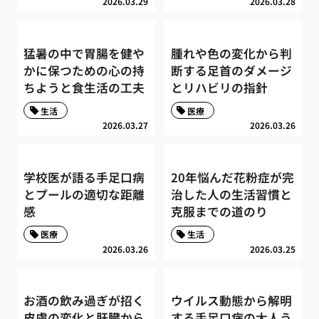
2026.03.29
2026.03.28
猛暑の中で胃腸を健や
腫れや色の変化から判
かに保つための心の持
断する足首のダメージ
ちようと食生活の工夫
とリハビリの指針
生活
医療
2026.03.27
2026.03.26
学校医が語る手足口病
20年悩んだ花粉症が完
とプールの適切な距離
治した人の生活習慣と
感
克服までの道のり
医療
生活
2026.03.26
2026.03.25
お酒の飲み過ぎが招く
ウイルス動態から解明
皮膚の変化と肝臓から
する手足口病の大人う