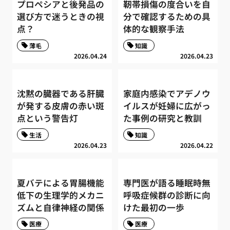
プロペシアと後発品の
靭帯損傷の度合いを自
選び方で迷うときの視
分で確認するための具
点？
体的な観察手法
薄毛
知識
2026.04.24
2026.04.23
沈黙の臓器である肝臓
家庭内感染でアデノウ
が発する皮膚の赤い斑
イルスが妊婦に広がっ
点という警告灯
た事例の研究と教訓
生活
知識
2026.04.23
2026.04.22
夏バテによる胃腸機能
専門医が語る睡眠時無
低下の生理学的メカニ
呼吸症候群の診断に向
ズムと自律神経の関係
けた最初の一歩
医療
医療