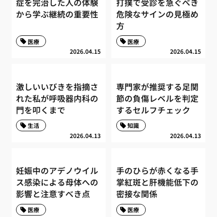
症を完治した人の体験
打撲で受診を急ぐべき
から学ぶ継続の重要性
危険なサインの見極め
方
医療
医療
2026.04.15
2026.04.15
激しいいびきを指摘さ
専門家が推奨する足関
れた私が呼吸器内科の
節の負傷レベルを判定
門を叩くまで
するセルフチェック
生活
知識
2026.04.13
2026.04.13
妊娠中のアデノウイル
手のひらが赤くなる手
ス感染による母体への
掌紅斑と肝機能低下の
影響と注意すべき点
密接な関係
医療
医療