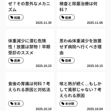
ぜ？その意外なメカニ
検査と除菌治療は何
ズム
科？
知識
医療
2025.11.30
2025.11.06
体重減少に潜む危険
思わぬ体重減少を放置
性！放置は禁物！早期
せず病院へ行くべき理
受診のススメ
由
医療
医療
2025.10.23
2025.10.15
食後の胃痛は何科？考
咳と熱が続く…もしか
えられる原因と対処法
して風邪じゃない？考
えられる原因
生活
未分類
2025.10.10
2025.10.04