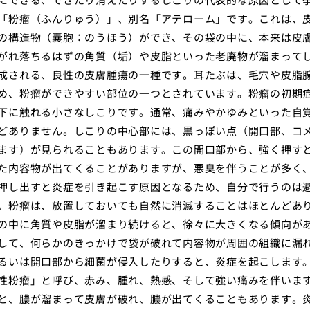
「粉瘤（ふんりゅう）」、別名「アテローム」です。これは、
の構造物（嚢胞：のうほう）ができ、その袋の中に、本来は皮
がれ落ちるはずの角質（垢）や皮脂といった老廃物が溜まって
成される、良性の皮膚腫瘍の一種です。耳たぶは、毛穴や皮脂
め、粉瘤ができやすい部位の一つとされています。粉瘤の初期
下に触れる小さなしこりです。通常、痛みやかゆみといった自
どありません。しこりの中心部には、黒っぽい点（開口部、コ
ます）が見られることもあります。この開口部から、強く押す
た内容物が出てくることがありますが、悪臭を伴うことが多く
押し出すと炎症を引き起こす原因となるため、自分で行うのは
。粉瘤は、放置しておいても自然に消滅することはほとんどあ
の中に角質や皮脂が溜まり続けると、徐々に大きくなる傾向が
して、何らかのきっかけで袋が破れて内容物が周囲の組織に漏
るいは開口部から細菌が侵入したりすると、炎症を起こします
性粉瘤」と呼び、赤み、腫れ、熱感、そして強い痛みを伴いま
と、膿が溜まって皮膚が破れ、膿が出てくることもあります。