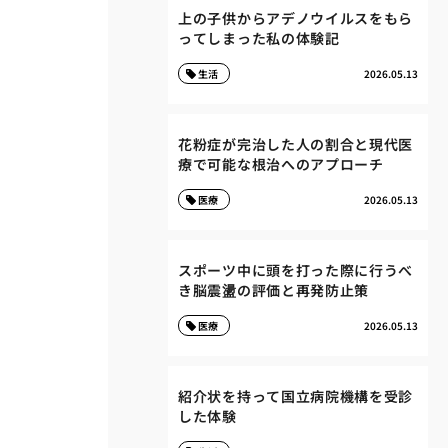
上の子供からアデノウイルスをもら
ってしまった私の体験記
生活
2026.05.13
花粉症が完治した人の割合と現代医
療で可能な根治へのアプローチ
医療
2026.05.13
スポーツ中に頭を打った際に行うべ
き脳震盪の評価と再発防止策
医療
2026.05.13
紹介状を持って国立病院機構を受診
した体験