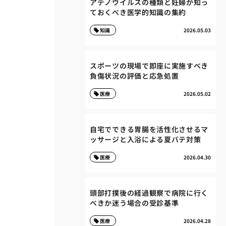
アデノウイルスの種類と妊婦が知っ
ておくべき医学的知識の集約
知識
2026.05.03
スポーツの現場で即座に実施すべき
負傷状況の評価と応急処置
医療
2026.05.02
自宅でできる胃腸を活性化させるマ
ッサージと入浴による夏バテ対策
医療
2026.04.30
頭部打撲後の経過観察で病院に行く
べきか迷う場合の受診基準
医療
2026.04.28