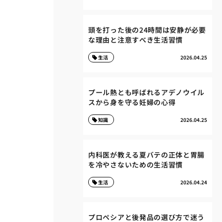
頭を打った後の24時間は安静が必要
な理由と注意すべき生活習慣
生活
2026.04.25
プール熱とも呼ばれるアデノウイル
スから身を守る妊婦の心得
知識
2026.04.25
内科医が教える夏バテの正体と胃腸
を冷やさないための生活習慣
生活
2026.04.24
プロペシアと後発品の選び方で迷う