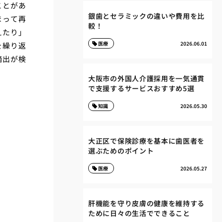
ことがあ
銀歯とセラミックの違いや費用を比
まって再
較！
えたり」
医療
2026.06.01
を繰り返
摘出が検
大阪市の外国人介護採用を一気通貫
で支援するサービスおすすめ5選
知識
2026.05.30
大正区で保険診療を基本に歯医者を
選ぶためのポイント
医療
2026.05.27
肝機能を守り皮膚の健康を維持する
ために日々の生活でできること