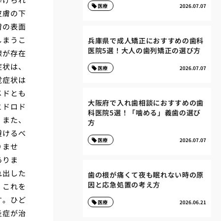
医療
2026.07.07
皮膚の下
膚の表面
しまうこ
兵庫県で成人矯正におすすめの歯科
医院5選！大人の歯列矯正の選び方
腺が存在
症状は、
医療
2026.07.07
覚症状は
メドとも
大阪府で入れ歯相談におすすめの歯
とドロド
科医院5選！「噛める」義歯の選び
、また、
方
避けるべ
医療
2026.07.07
りませ
ありま
れ出した
歯の根が痛くて夜も眠れない時の原
因と応急処置の考え方
。これを
す。ひど
医療
2026.06.21
炎症が治