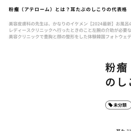
粉瘤（アテローム）とは？耳たぶのしこりの代表格
美容皮膚科の先生は、かなりのイケメン
【2024最新】お風
レディースクリニックへ行ったときのこと
左腕の介助が必要
美容クリニックで豊胸と顔の整形をした体験
韓国フォトウェ
粉瘤
のし
未分類
耳たぶ